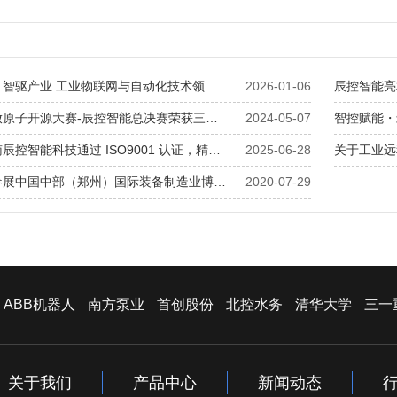
・智驱产业 工业物联网与自动化技术领…
2026-01-06
辰控智能亮
放原子开源大赛-辰控智能总决赛荣获三…
2024-05-07
智控赋能・
辰控智能科技通过 ISO9001 认证，精…
2025-06-28
关于工业远程
参展中国中部（郑州）国际装备制造业博…
2020-07-29
ABB机器人
南方泵业
首创股份
北控水务
清华大学
三一
关于我们
产品中心
新闻动态