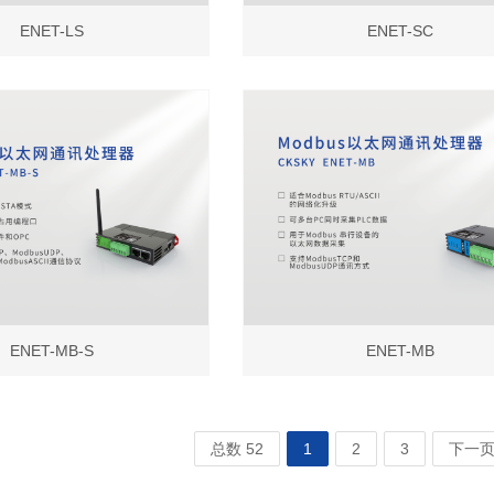
ENET-LS
ENET-SC
ENET-MB-S
ENET-MB
总数 52
1
2
3
下一