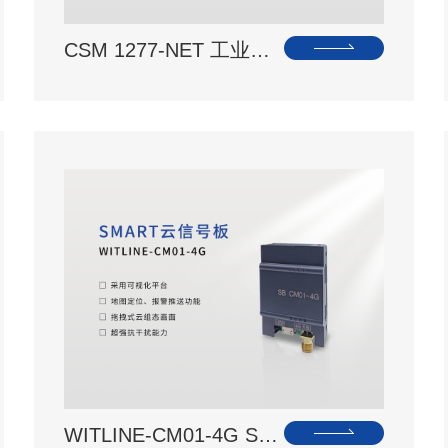
CSM 1277-NET 工业…
WITLINE-CM01-4G S…