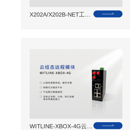
X202A/X202B-NET工…
WITLINE-XBOX-4G云…