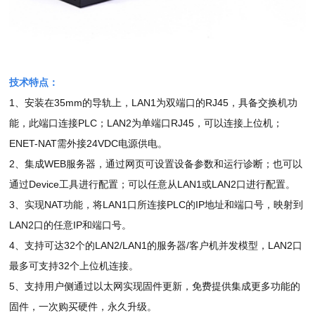
技术特点：
1
35mm
LAN1
RJ45
、安装在
的导轨上，
为双端口的
，具备交换机功
PLC
LAN2
RJ45
能，此端口连接
；
为单端口
，可以连接上位机；
ENET-NAT
24VDC
需外接
电源供电。
2
WEB
、集成
服务器，通过网页可设置设备参数和运行诊断；也可以
Device
LAN1
LAN2
通过
工具进行配置；可以任意从
或
口进行配置。
3
NAT
LAN1
PLC
IP
、实现
功能，将
口所连接
的
地址和端口号，映射到
LAN2
IP
口的任意
和端口号。
4
32
LAN2/LAN1
/
LAN2
、支持可达
个的
的服务器
客户机并发模型，
口
32
最多可支持
个上位机连接。
5
、支持用户侧通过以太网实现固件更新，免费提供集成更多功能的
固件，一次购买硬件，永久升级。