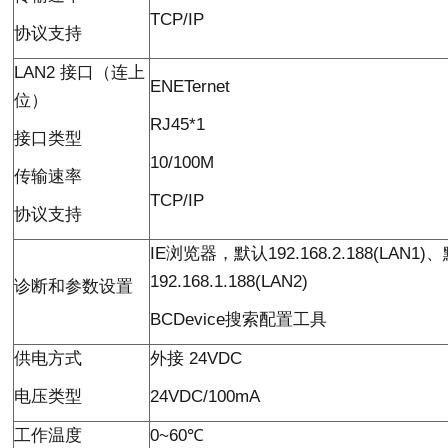
TCP/IP
协议支持
LAN2
接口（连上
ENETernet
位）
RJ45*1
接口类型
10/100M
传输速率
TCP/IP
协议支持
IE
浏览器，默认
192.168.2.188(LAN1)
、
192.168.1.188(LAN2)
诊断和参数设置
BCDevice
搜索配置工具
供电方式
外接
24VDC
电压类型
24VDC/100mA
工作温度
0~60
℃