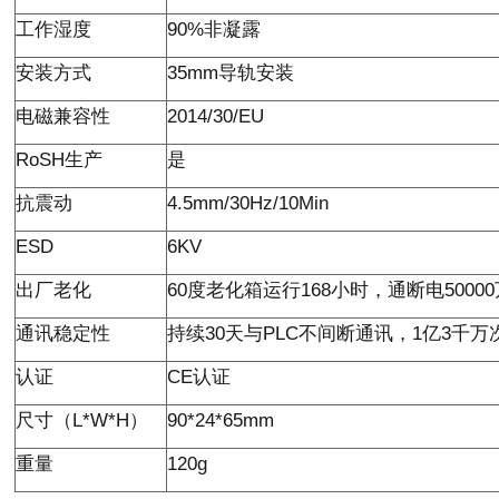
工作湿度
90%
非凝露
安装方式
35mm
导轨安装
电磁兼容性
2014/30/EU
RoSH
生产
是
抗震动
4.5mm/30Hz/10Min
ESD
6KV
出厂老化
60
度老化箱运行
168
小时，通断电
50000
通讯稳定性
持续
30
天与
PLC
不间断通讯，
1
亿
3
千万
认证
CE
认证
尺寸（
L*W*H
）
90*24*65mm
重量
120g