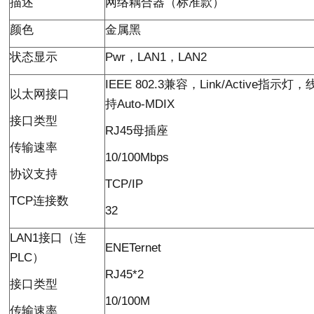
描述
网络耦合器（标准款）
颜色
金属黑
状态显示
Pwr
，
LAN1
，
LAN2
IEEE 802.3
兼容，
Link/Active
指示灯，
以太网接口
持
Auto-MDIX
接口类型
RJ45
母插座
传输速率
10/100Mbps
协议支持
TCP/IP
TCP
连接数
32
LAN1
接口（连
ENETernet
PLC
）
RJ45*2
接口类型
10/100M
传输速率